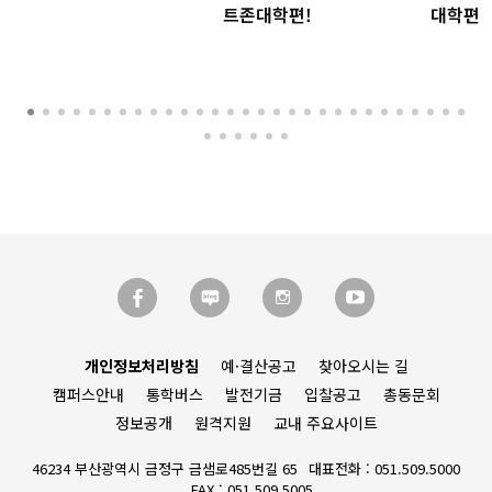
트존대학편!
대학편
개인정보처리방침
예·결산공고
찾아오시는 길
캠퍼스안내
통학버스
발전기금
입찰공고
총동문회
정보공개
원격지원
교내 주요사이트
46234 부산광역시 금정구 금샘로485번길 65
대표전화 : 051.509.5000
FAX : 051.509.5005