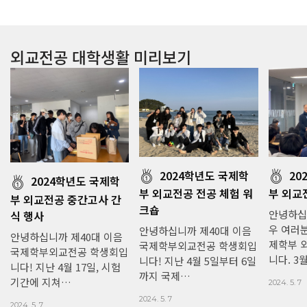
외교전공 대학생활 미리보기
2024학년도 국제학
20
2024학년도 국제학
부 외교전공 전공 체험 워
부 외교
부 외교전공 중간고사 간
크숍
안녕하십
식 행사
우 여러분
안녕하십니까 제40대 이음
안녕하십니까 제40대 이음
제학부 
국제학부외교전공 학생회입
국제학부외교전공 학생회입
니다. 3
니다! 지난 4월 5일부터 6일
니다! 지난 4월 17일, 시험
까지 국제…
기간에 지쳐…
2024. 5. 7
2024. 5. 7
2024. 5. 7